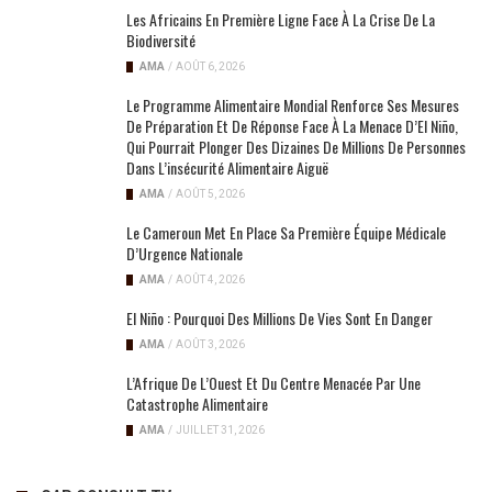
Les Africains En Première Ligne Face À La Crise De La
Biodiversité
AMA
/
AOÛT 6, 2026
Le Programme Alimentaire Mondial Renforce Ses Mesures
De Préparation Et De Réponse Face À La Menace D’El Niño,
Qui Pourrait Plonger Des Dizaines De Millions De Personnes
Dans L’insécurité Alimentaire Aiguë
AMA
/
AOÛT 5, 2026
Le Cameroun Met En Place Sa Première Équipe Médicale
D’Urgence Nationale
AMA
/
AOÛT 4, 2026
El Niño : Pourquoi Des Millions De Vies Sont En Danger
AMA
/
AOÛT 3, 2026
L’Afrique De L’Ouest Et Du Centre Menacée Par Une
Catastrophe Alimentaire
AMA
/
JUILLET 31, 2026