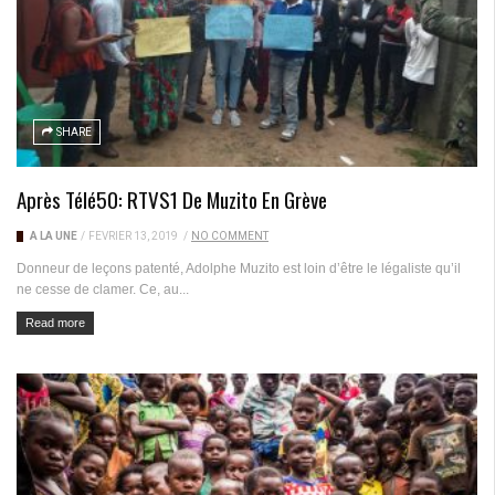
SHARE
Après Télé50: RTVS1 De Muzito En Grève
A LA UNE
/
FÉVRIER 13, 2019
/
NO COMMENT
Donneur de leçons patenté, Adolphe Muzito est loin d’être le légaliste qu’il
ne cesse de clamer. Ce, au...
Read more