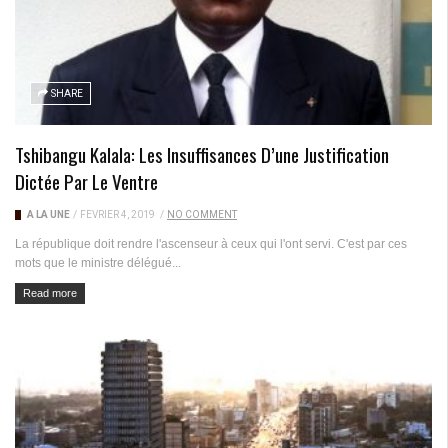
SHARE
Tshibangu Kalala: Les Insuffisances D’une Justification
Dictée Par Le Ventre
A LA UNE
/
FÉVRIER 4, 2019
/
NO COMMENT
La république doit rendre l'ascenseur à ceux qui l'ont servi. C'est par ces
mots que le ministre délégué...
Read more