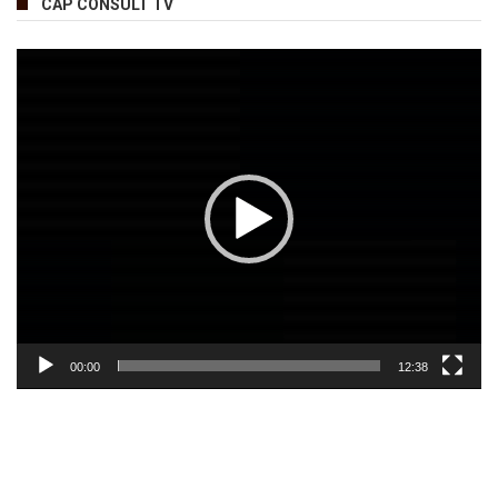
CAP CONSULT TV
Lecteur
vidéo
00:00
12:38