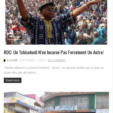
SHARE
RDC: Un Tshisekedi N’en Incarne Pas Forcément Un Autre!
A LA UNE
/
SEPTEMBRE 11, 2019
/
NO COMMENT
"Ventre affamé n’a point d'oreilles”, dit-on. Un peuple tiraillé par la faim se
lasse très vite de belles...
Read more