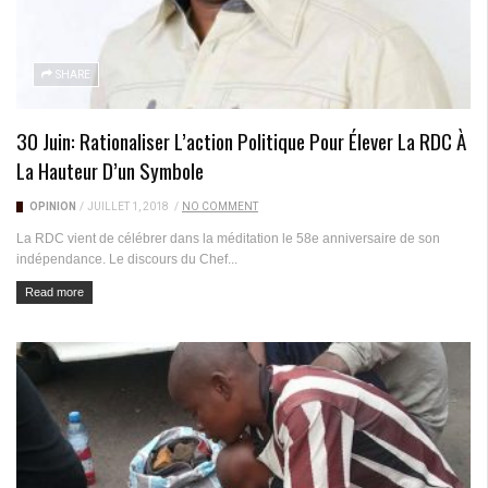
SHARE
30 Juin: Rationaliser L’action Politique Pour Élever La RDC À
La Hauteur D’un Symbole
OPINION
/
JUILLET 1, 2018
/
NO COMMENT
La RDC vient de célébrer dans la méditation le 58e anniversaire de son
indépendance. Le discours du Chef...
Read more