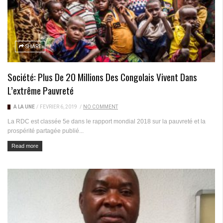
SHARE
Société: Plus De 20 Millions Des Congolais Vivent Dans
L’extrême Pauvreté
A LA UNE
/
FÉVRIER 6, 2019
/
NO COMMENT
La RDC est classée 5e dans le rapport mondial 2018 sur la pauvreté et la
prospérité partagée publié...
Read more