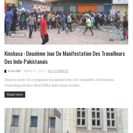
SHARE
Kinshasa : Deuxième Jour De Manifestation Des Travailleurs
Des Indo-Pakistanais
A LA UNE
/
MARS 12, 2019
/
NO COMMENT
Depuis lundi, les congolais travaillant chez les expatriés à Kinshasa
revendiquent leur droit d'être bien payé et bien...
Read more