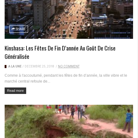
SHARE
Kinshasa: Les Fêtes De Fin D’année Au Goût De Crise
Généralisée
A LA UNE
/
DÉCEMBRE 25, 2018
/
NO COMMENT
Comme à l'accoutumé, pendant les fêtes de fin d’année, la ville vibre et le
marché central refoule de...
Read more