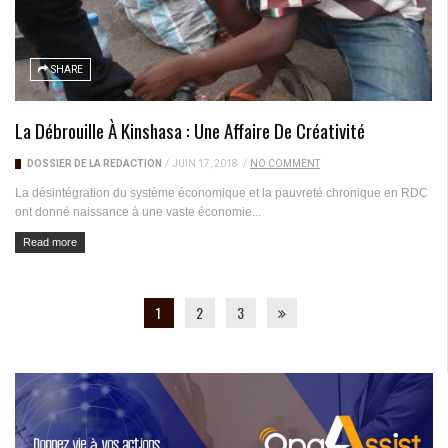
SHARE
La Débrouille À Kinshasa : Une Affaire De Créativité
DOSSIER DE LA RÉDACTION
/
JUIN 17, 2018
/
NO COMMENT
La désintégration du système économique et la pauvreté chronique en RDC
ont donné naissance à une vaste économie...
Read more
1
2
3