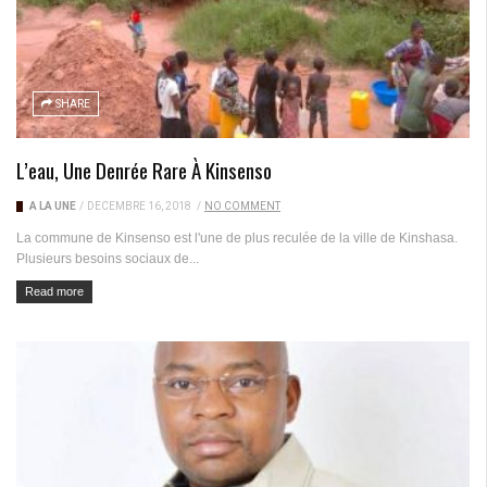
SHARE
L’eau, Une Denrée Rare À Kinsenso
A LA UNE
/
DÉCEMBRE 16, 2018
/
NO COMMENT
La commune de Kinsenso est l'une de plus reculée de la ville de Kinshasa.
Plusieurs besoins sociaux de...
Read more