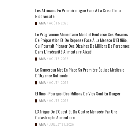
Les Africains En Première Ligne Face À La Crise De La
Biodiversité
AMA
/
AOÛT 6, 2026
Le Programme Alimentaire Mondial Renforce Ses Mesures
De Préparation Et De Réponse Face À La Menace D’El Niño,
Qui Pourrait Plonger Des Dizaines De Millions De Personnes
Dans L’insécurité Alimentaire Aiguë
AMA
/
AOÛT 5, 2026
Le Cameroun Met En Place Sa Première Équipe Médicale
D’Urgence Nationale
AMA
/
AOÛT 4, 2026
El Niño : Pourquoi Des Millions De Vies Sont En Danger
AMA
/
AOÛT 3, 2026
L’Afrique De L’Ouest Et Du Centre Menacée Par Une
Catastrophe Alimentaire
AMA
/
JUILLET 31, 2026