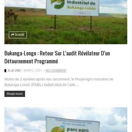
SHARE
Bukanga-Longo : Retour Sur L’audit Révélateur D’un
Détournement Programmé
A LA UNE
/
MARS 2, 2021
/
NO COMMENT
Moins de 2 années après son lancement, le Projet Agro industriel de
Bukanga-Lonzo (PAIBL) battait déjà de l’aile....
Read more