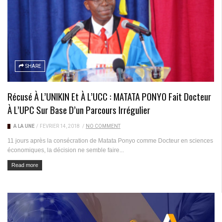
SHARE
Récusé À L’UNIKIN Et À L’UCC : MATATA PONYO Fait Docteur
À L’UPC Sur Base D’un Parcours Irrégulier
A LA UNE
/
FÉVRIER 14, 2018
/
NO COMMENT
11 jours après la consécration de Matata Ponyo comme Docteur en sciences
économiques, la décision ne semble faire...
Read more