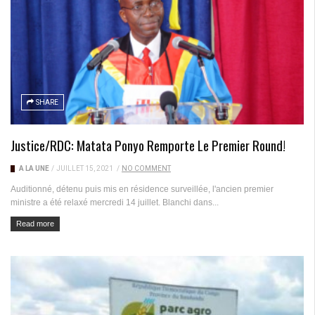
SHARE
Justice/RDC: Matata Ponyo Remporte Le Premier Round!
A LA UNE
/
JUILLET 15, 2021
/
NO COMMENT
Auditionné, détenu puis mis en résidence surveillée, l'ancien premier
ministre a été relaxé mercredi 14 juillet. Blanchi dans...
Read more