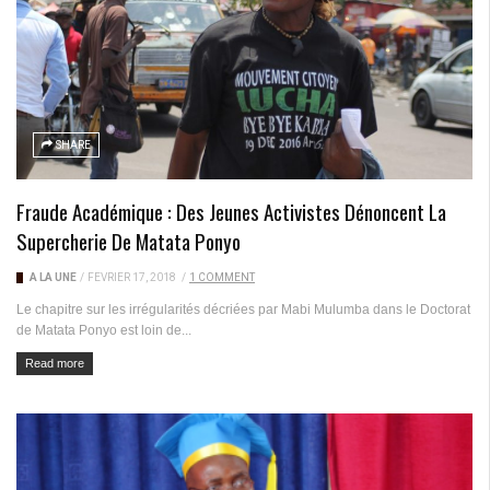
SHARE
Fraude Académique : Des Jeunes Activistes Dénoncent La
Supercherie De Matata Ponyo
A LA UNE
/
FÉVRIER 17, 2018
/
1 COMMENT
Le chapitre sur les irrégularités décriées par Mabi Mulumba dans le Doctorat
de Matata Ponyo est loin de...
Read more