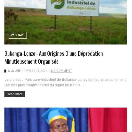
SHARE
Bukanga-Lonzo : Aux Origines D’une Déprédation
Minutieusement Organisée
A LA UNE
/
FÉVRIER 21, 2021
/
NO COMMENT
Le projet du Parc agro-industriel de Bukanga-Lonzo demeure, certainement,
l’un des plus grands fiascos du règne de Kabila....
Read more