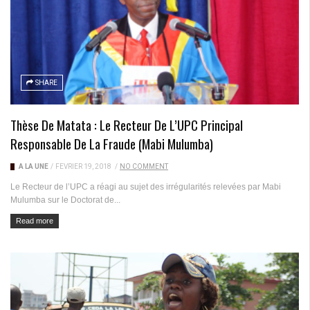
SHARE
Thèse De Matata : Le Recteur De L’UPC Principal
Responsable De La Fraude (Mabi Mulumba)
A LA UNE
/
FÉVRIER 19, 2018
/
NO COMMENT
Le Recteur de l’UPC a réagi au sujet des irrégularités relevées par Mabi
Mulumba sur le Doctorat de...
Read more