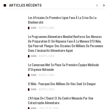
ARTICLES RÉCENTS
Les Africains En Première Ligne Face À La Crise De La
Biodiversité
AMA
/
AOÛT 6, 2026
Le Programme Alimentaire Mondial Renforce Ses Mesures
De Préparation Et De Réponse Face À La Menace D’El Niño,
Qui Pourrait Plonger Des Dizaines De Millions De Personnes
Dans L’insécurité Alimentaire Aiguë
AMA
/
AOÛT 5, 2026
Le Cameroun Met En Place Sa Première Équipe Médicale
D’Urgence Nationale
AMA
/
AOÛT 4, 2026
El Niño : Pourquoi Des Millions De Vies Sont En Danger
AMA
/
AOÛT 3, 2026
L’Afrique De L’Ouest Et Du Centre Menacée Par Une
Catastrophe Alimentaire
AMA
/
JUILLET 31, 2026