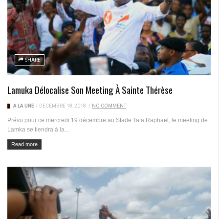
SHARE
Lamuka Délocalise Son Meeting À Sainte Thérèse
A LA UNE
/
DÉCEMBRE 18, 2018
/
NO COMMENT
Prévu pour ce mercredi 19 décembre au Stade Tata Raphaël, le meeting de
Lamka se tiendra à la...
Read more