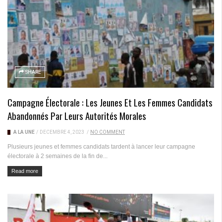
SHARE
Campagne Électorale : Les Jeunes Et Les Femmes Candidats
Abandonnés Par Leurs Autorités Morales
A LA UNE
/
DÉCEMBRE 4, 2023
/
NO COMMENT
Plusieurs jeunes et femmes candidats tardent à lancer leur campagne
électorale à 2 semaines de la fin de...
Read more