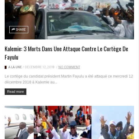
SHARE
Kalemie: 3 Morts Dans Une Attaque Contre Le Cortège De
Fayulu
A LA UNE
/
DÉCEMBRE 12, 2018
/
NO COMMENT
Le cortège du candidat président Martin Fayulu a été attaqué ce mercredi 12
décembre 2018 à Kalemie au...
Read more