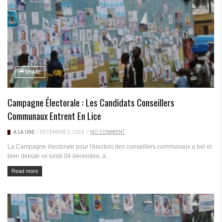
SHARE
Campagne Électorale : Les Candidats Conseillers
Communaux Entrent En Lice
A LA UNE
/
DÉCEMBRE 5, 2023
/
NO COMMENT
La Campagne électorale pour l'élection des conseillers communaux a bel et
bien débuté ce lundi 04 décembre, à...
Read more