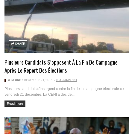
SHARE
Plusieurs Candidats S’opposent À La Fin De Campagne
Après Le Report Des Élections
A LA UNE
/
DÉCEMBRE 21, 2018
/
NO COMMENT
Plusieurs candidats s'insurgent contre la fin de la campagne électorale ce
vendredi 21 décembre. La CENI a décidé...
Read more