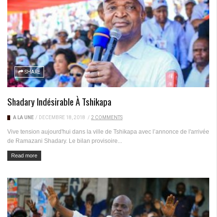
SHARE
Shadary Indésirable À Tshikapa
A LA UNE
/
DÉCEMBRE 18, 2018
/
2 COMMENTS
Vive tension aujourd'hui dans la ville de Tshikapa avec l’annonce de l'arrivée
de Ramazani Shadary. Le bilan provisoire...
Read more