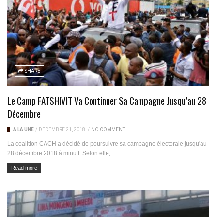
SHARE
Le Camp FATSHIVIT Va Continuer Sa Campagne Jusqu’au 28
Décembre
A LA UNE
/
DÉCEMBRE 21, 2018
/
NO COMMENT
La coalition CACH a décidé de poursuivre sa campagne électorale jusqu'au
28 décembre 2018 à minuit. Selon elle,...
Read more