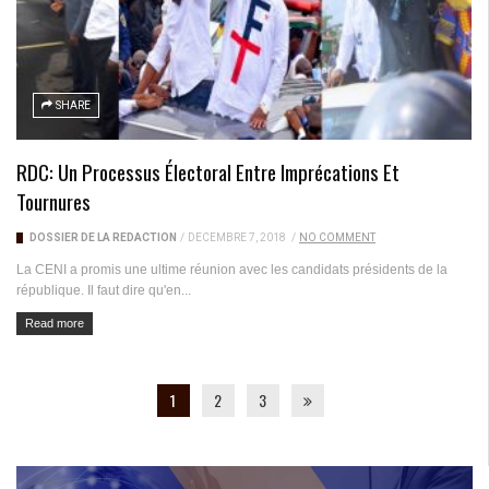
SHARE
RDC: Un Processus Électoral Entre Imprécations Et
Tournures
DOSSIER DE LA RÉDACTION
/
DÉCEMBRE 7, 2018
/
NO COMMENT
La CENI a promis une ultime réunion avec les candidats présidents de la
république. Il faut dire qu'en...
Read more
1
2
3