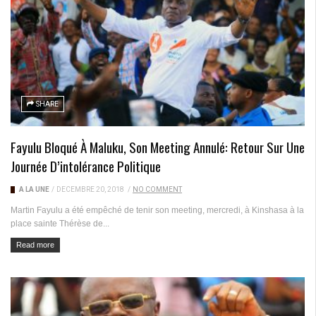
SHARE
Fayulu Bloqué À Maluku, Son Meeting Annulé: Retour Sur Une
Journée D’intolérance Politique
A LA UNE
/
DÉCEMBRE 20, 2018
/
NO COMMENT
Martin Fayulu a été empêché de tenir son meeting, mercredi, à Kinshasa à la
place sainte Thérèse de...
Read more