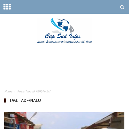
Home
Posts Tagged "ADF/NALU"
TAG:
ADF/NALU