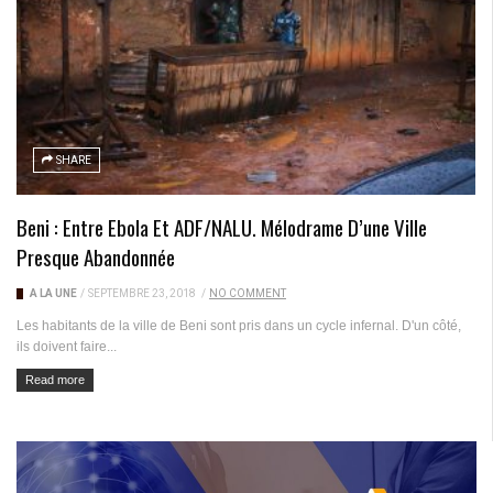
SHARE
Beni : Entre Ebola Et ADF/NALU. Mélodrame D’une Ville
Presque Abandonnée
A LA UNE
/
SEPTEMBRE 23, 2018
/
NO COMMENT
Les habitants de la ville de Beni sont pris dans un cycle infernal. D'un côté,
ils doivent faire...
Read more