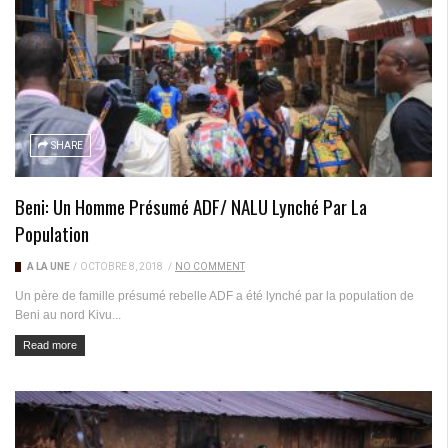
SHARE
Beni: Un Homme Présumé ADF/ NALU Lynché Par La
Population
A LA UNE
/
OCTOBRE 8, 2018
/
NO COMMENT
Un père de famille présumé rebelle ADF a été lynché par la population de
Beni au nord Kivu...
Read more