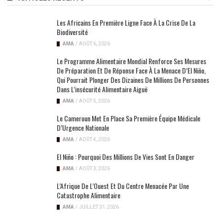
Les Africains En Première Ligne Face À La Crise De La
Biodiversité
AMA
/
AOÛT 6, 2026
Le Programme Alimentaire Mondial Renforce Ses Mesures
De Préparation Et De Réponse Face À La Menace D’El Niño,
Qui Pourrait Plonger Des Dizaines De Millions De Personnes
Dans L’insécurité Alimentaire Aiguë
AMA
/
AOÛT 5, 2026
Le Cameroun Met En Place Sa Première Équipe Médicale
D’Urgence Nationale
AMA
/
AOÛT 4, 2026
El Niño : Pourquoi Des Millions De Vies Sont En Danger
AMA
/
AOÛT 3, 2026
L’Afrique De L’Ouest Et Du Centre Menacée Par Une
Catastrophe Alimentaire
AMA
/
JUILLET 31, 2026