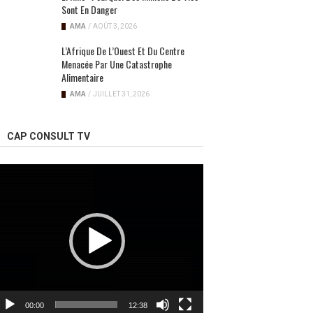
Sont En Danger
AMA
/
AOÛT 3, 2026
L’Afrique De L’Ouest Et Du Centre
Menacée Par Une Catastrophe
Alimentaire
AMA
/
JUILLET 31, 2026
CAP CONSULT TV
ecteur
idéo
00:00
12:38