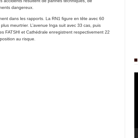
s accidents résultent de pannes techniques, de
ments dangereux.
ment dans les rapports. La RN1 figure en tête avec 60
 plus meurtrier. L’avenue Inga suit avec 33 cas, puis
ues FATSHI et Cathédrale enregistrent respectivement 22
position au risque.
L
v