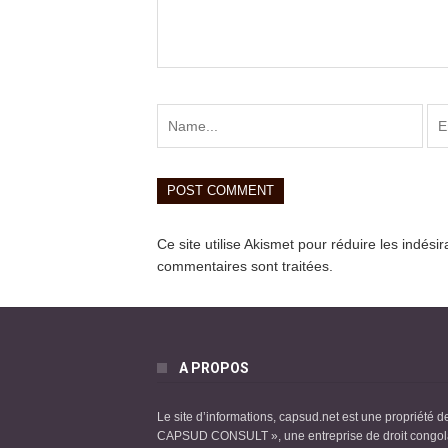
Ce site utilise Akismet pour réduire les indési
commentaires sont traitées
.
A PROPOS
Le site d’informations, capsud.net est une propriété d
CAPSUD CONSULT », une entreprise de droit congol