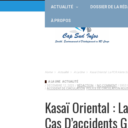
ACTUALITÉ
DOSSIER DE LA RÉ
À PROPOS
Home
Actualité
A La Une
Kasaï Oriental : La PCR Alerte
A LA UNE
ACTUALITÉ
/
DÉCEMBRE 12, 2025
/
RÉDACTION
/
NO COMMENT
/
5953 
/
ACCIDENT DE CIRCULATION
POLICE DE CIRCULATION ROUT
Kasaï Oriental : 
Cas D’accidents 