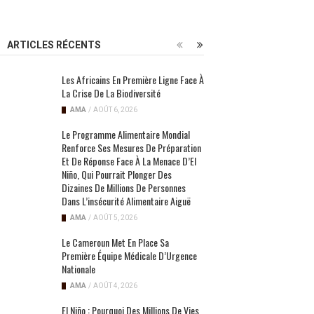
ARTICLES RÉCENTS
Les Africains En Première Ligne Face À
La Crise De La Biodiversité
AMA
/
AOÛT 6, 2026
Le Programme Alimentaire Mondial
Renforce Ses Mesures De Préparation
Et De Réponse Face À La Menace D’El
Niño, Qui Pourrait Plonger Des
Dizaines De Millions De Personnes
Dans L’insécurité Alimentaire Aiguë
AMA
/
AOÛT 5, 2026
Le Cameroun Met En Place Sa
Première Équipe Médicale D’Urgence
Nationale
AMA
/
AOÛT 4, 2026
El Niño : Pourquoi Des Millions De Vies