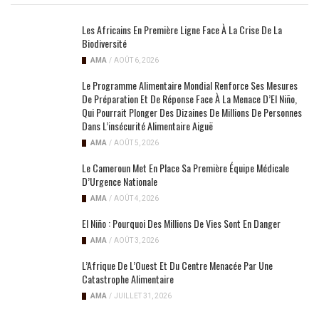
Les Africains En Première Ligne Face À La Crise De La
Biodiversité
AMA
/
AOÛT 6, 2026
Le Programme Alimentaire Mondial Renforce Ses Mesures
De Préparation Et De Réponse Face À La Menace D’El Niño,
Qui Pourrait Plonger Des Dizaines De Millions De Personnes
Dans L’insécurité Alimentaire Aiguë
AMA
/
AOÛT 5, 2026
Le Cameroun Met En Place Sa Première Équipe Médicale
D’Urgence Nationale
AMA
/
AOÛT 4, 2026
El Niño : Pourquoi Des Millions De Vies Sont En Danger
AMA
/
AOÛT 3, 2026
L’Afrique De L’Ouest Et Du Centre Menacée Par Une
Catastrophe Alimentaire
AMA
/
JUILLET 31, 2026