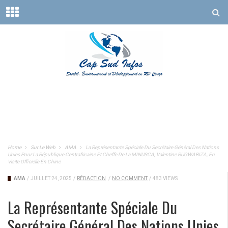
Home
Sur Le Web
AMA
La Représentante Spéciale Du Secrétaire Général Des Nations
Unies Pour La République Centrafricaine Et Cheffe De La MINUSCA, Valentine RUGWABIZA, En
Visite Officielle En Chine
AMA
/
JUILLET 24, 2025
/
RÉDACTION
/
NO COMMENT
/
483 VIEWS
La Représentante Spéciale Du
Secrétaire Général Des Nations Unies