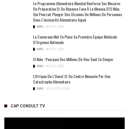
Le Programme Alimentaire Mondial Renforce Ses Mesures
De Préparation Et De Réponse Face À La Menace D’El Niño,
Qui Pourrait Plonger Des Dizaines De Millions De Personnes
Dans L’insécurité Alimentaire Aiguë
AMA
/
AOÛT 5, 2026
Le Cameroun Met En Place Sa Première Équipe Médicale
D’Urgence Nationale
AMA
/
AOÛT 4, 2026
El Niño : Pourquoi Des Millions De Vies Sont En Danger
AMA
/
AOÛT 3, 2026
L’Afrique De L’Ouest Et Du Centre Menacée Par Une
Catastrophe Alimentaire
AMA
/
JUILLET 31, 2026
CAP CONSULT TV
Lecteur
vidéo