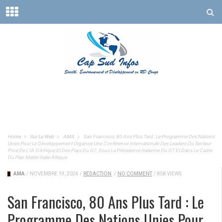
Home
Sur Le Web
AMA
San Francisco, 80 Ans Plus Tard : Le Programme Des Nations
Unies Pour Le Développement Organise Une Conférence Internationale Des Leaders Du Secteur
Privé De L’IA D’Afrique Et Des Pays Du G7, Sous La Présidence Italienne Du G7 Et Dans Le Cadre
Du Plan Mattei Italie-Afrique
AMA
/
NOVEMBRE 19, 2024
/
RÉDACTION
/
NO COMMENT
/
858 VIEWS
San Francisco, 80 Ans Plus Tard : Le
Programme Des Nations Unies Pour