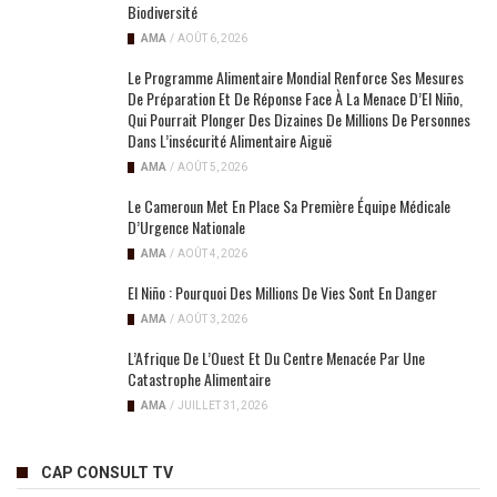
Biodiversité
AMA
/
AOÛT 6, 2026
Le Programme Alimentaire Mondial Renforce Ses Mesures
De Préparation Et De Réponse Face À La Menace D’El Niño,
Qui Pourrait Plonger Des Dizaines De Millions De Personnes
Dans L’insécurité Alimentaire Aiguë
AMA
/
AOÛT 5, 2026
Le Cameroun Met En Place Sa Première Équipe Médicale
D’Urgence Nationale
AMA
/
AOÛT 4, 2026
El Niño : Pourquoi Des Millions De Vies Sont En Danger
AMA
/
AOÛT 3, 2026
L’Afrique De L’Ouest Et Du Centre Menacée Par Une
Catastrophe Alimentaire
AMA
/
JUILLET 31, 2026
CAP CONSULT TV