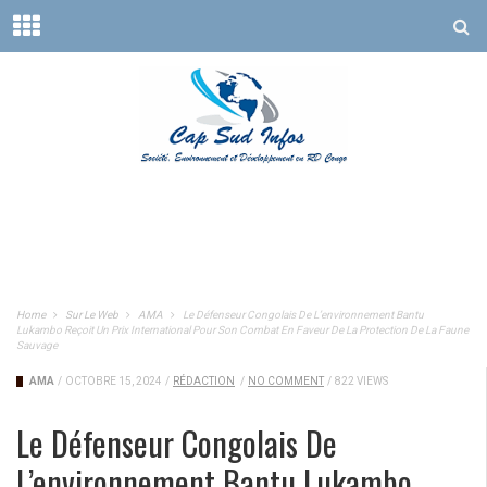
Home
Sur Le Web
AMA
Le Défenseur Congolais De L’environnement Bantu
Lukambo Reçoit Un Prix International Pour Son Combat En Faveur De La Protection De La Faune
Sauvage
AMA
/
OCTOBRE 15, 2024
/
RÉDACTION
/
NO COMMENT
/
822 VIEWS
Le Défenseur Congolais De
L’environnement Bantu Lukambo