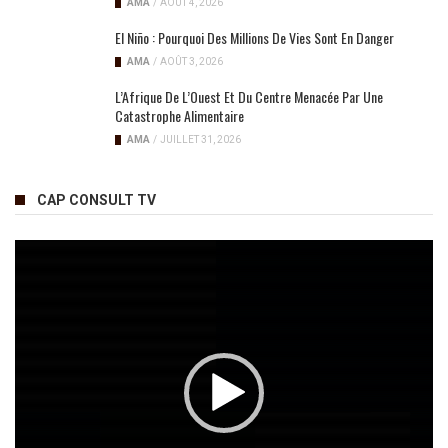
AMA
/
AOÛT 4, 2026
El Niño : Pourquoi Des Millions De Vies Sont En Danger
AMA
/
AOÛT 3, 2026
L’Afrique De L’Ouest Et Du Centre Menacée Par Une
Catastrophe Alimentaire
AMA
/
JUILLET 31, 2026
CAP CONSULT TV
Lecteur
vidéo