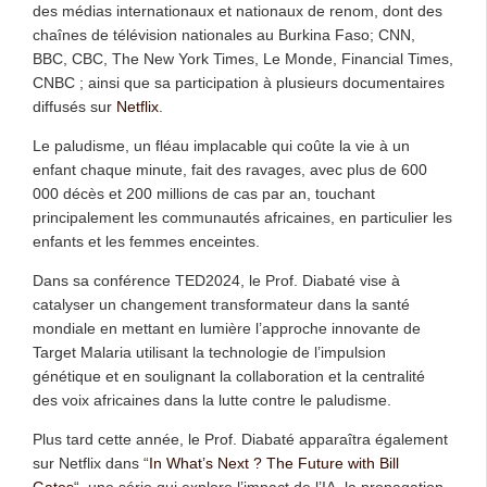
des médias internationaux et nationaux de renom, dont des
chaînes de télévision nationales au Burkina Faso; CNN,
BBC, CBC, The New York Times, Le Monde, Financial Times,
CNBC ; ainsi que sa participation à plusieurs documentaires
diffusés sur
Netflix
.
Le paludisme, un fléau implacable qui coûte la vie à un
enfant chaque minute, fait des ravages, avec plus de 600
000 décès et 200 millions de cas par an, touchant
principalement les communautés africaines, en particulier les
enfants et les femmes enceintes.
Dans sa conférence TED2024, le Prof. Diabaté vise à
catalyser un changement transformateur dans la santé
mondiale en mettant en lumière l’approche innovante de
Target Malaria utilisant la technologie de l’impulsion
génétique et en soulignant la collaboration et la centralité
des voix africaines dans la lutte contre le paludisme.
Plus tard cette année, le Prof. Diabaté apparaîtra également
sur Netflix dans “
In What’s Next ? The Future with Bill
Gates
“, une série qui explore l’impact de l’IA, la propagation