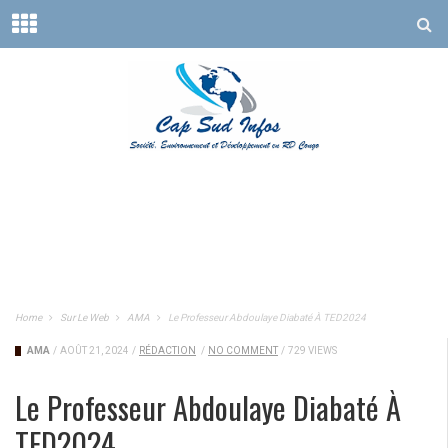
Home
Sur Le Web
AMA
Le Professeur Abdoulaye Diabaté À TED2024
AMA
/
AOÛT 21, 2024
/
RÉDACTION
/
NO COMMENT
/
729 VIEWS
Le Professeur Abdoulaye Diabaté À
TED2024