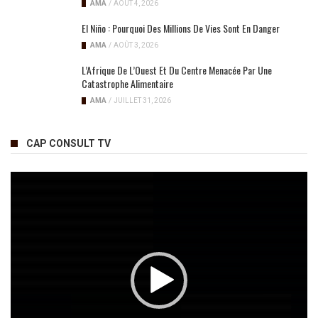
AMA
/
AOÛT 4, 2026
El Niño : Pourquoi Des Millions De Vies Sont En Danger
AMA
/
AOÛT 3, 2026
L’Afrique De L’Ouest Et Du Centre Menacée Par Une
Catastrophe Alimentaire
AMA
/
JUILLET 31, 2026
CAP CONSULT TV
Lecteur
vidéo