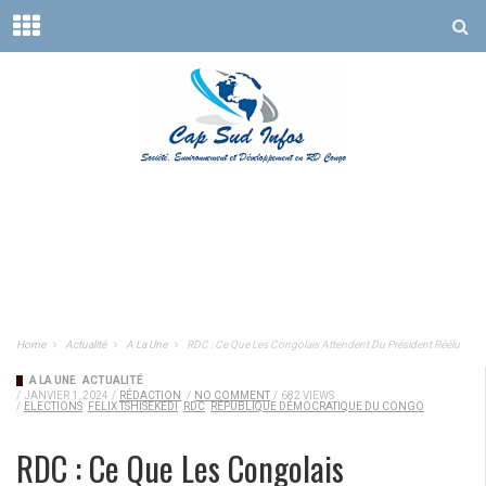
Home
Actualité
A La Une
RDC : Ce Que Les Congolais Attendent Du Président Réélu
A LA UNE
ACTUALITÉ
/
JANVIER 1, 2024
/
RÉDACTION
/
NO COMMENT
/
682 VIEWS
/
ELECTIONS
FELIX TSHISEKEDI
RDC
RÉPUBLIQUE DÉMOCRATIQUE DU CONGO
RDC : Ce Que Les Congolais