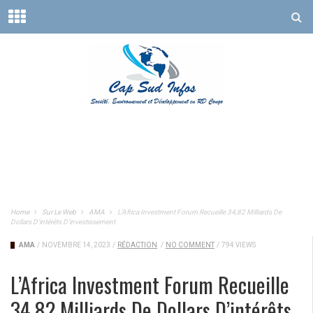
Home
Sur Le Web
AMA
L’Africa Investment Forum Recueille 34,82 Milliards De
Dollars D’intérêts D’investissement
AMA
/
NOVEMBRE 14, 2023
/
RÉDACTION
/
NO COMMENT
/
794 VIEWS
L’Africa Investment Forum Recueille
34,82 Milliards De Dollars D’intérêts