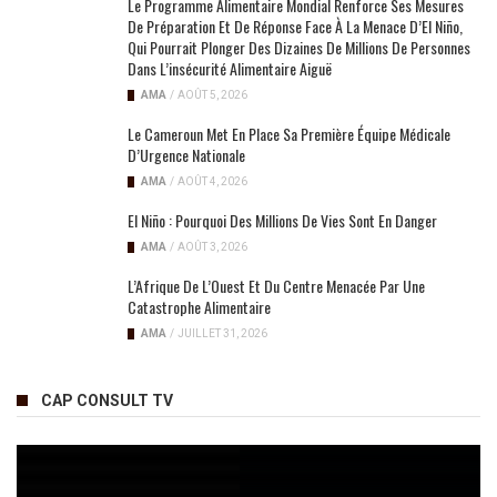
Le Programme Alimentaire Mondial Renforce Ses Mesures
De Préparation Et De Réponse Face À La Menace D’El Niño,
Qui Pourrait Plonger Des Dizaines De Millions De Personnes
Dans L’insécurité Alimentaire Aiguë
AMA
/
AOÛT 5, 2026
Le Cameroun Met En Place Sa Première Équipe Médicale
D’Urgence Nationale
AMA
/
AOÛT 4, 2026
El Niño : Pourquoi Des Millions De Vies Sont En Danger
AMA
/
AOÛT 3, 2026
L’Afrique De L’Ouest Et Du Centre Menacée Par Une
Catastrophe Alimentaire
AMA
/
JUILLET 31, 2026
CAP CONSULT TV
Lecteur
vidéo