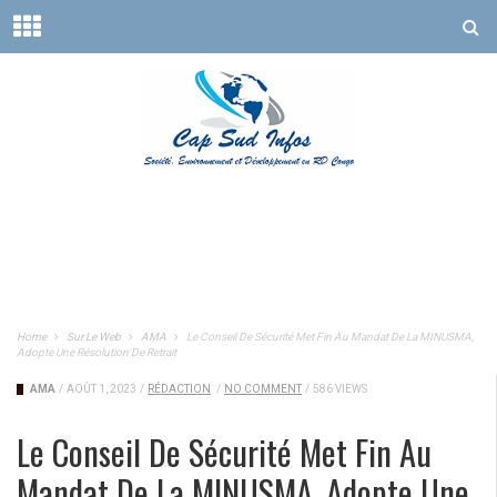
Home
Sur Le Web
AMA
Le Conseil De Sécurité Met Fin Au Mandat De La MINUSMA,
Adopte Une Résolution De Retrait
AMA
/
AOÛT 1, 2023
/
RÉDACTION
/
NO COMMENT
/
586 VIEWS
Le Conseil De Sécurité Met Fin Au
Mandat De La MINUSMA, Adopte Une