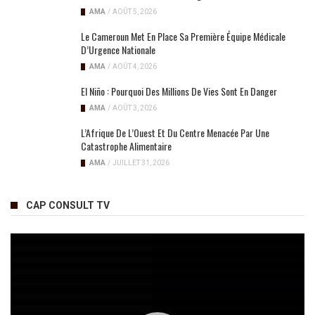
AMA
/
AOÛT 5, 2026
Le Cameroun Met En Place Sa Première Équipe Médicale
D’Urgence Nationale
AMA
/
AOÛT 4, 2026
El Niño : Pourquoi Des Millions De Vies Sont En Danger
AMA
/
AOÛT 3, 2026
L’Afrique De L’Ouest Et Du Centre Menacée Par Une
Catastrophe Alimentaire
AMA
/
JUILLET 31, 2026
CAP CONSULT TV
Lecteur
vidéo