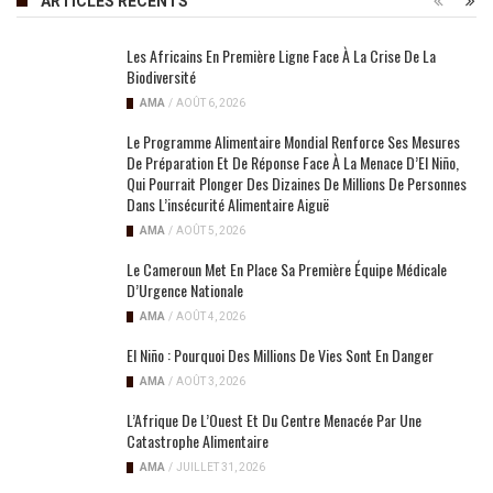
ARTICLES RÉCENTS
Les Africains En Première Ligne Face À La Crise De La
Biodiversité
AMA
/
AOÛT 6, 2026
Le Programme Alimentaire Mondial Renforce Ses Mesures
De Préparation Et De Réponse Face À La Menace D’El Niño,
Qui Pourrait Plonger Des Dizaines De Millions De Personnes
Dans L’insécurité Alimentaire Aiguë
AMA
/
AOÛT 5, 2026
Le Cameroun Met En Place Sa Première Équipe Médicale
D’Urgence Nationale
AMA
/
AOÛT 4, 2026
El Niño : Pourquoi Des Millions De Vies Sont En Danger
AMA
/
AOÛT 3, 2026
L’Afrique De L’Ouest Et Du Centre Menacée Par Une
Catastrophe Alimentaire
AMA
/
JUILLET 31, 2026