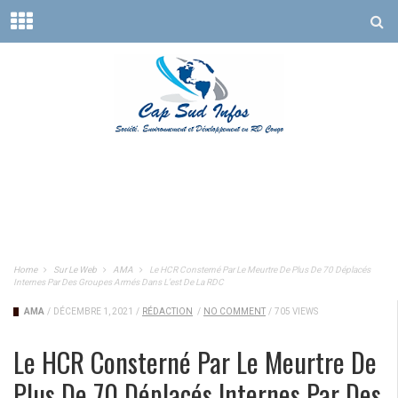
Home
Sur Le Web
AMA
Le HCR Consterné Par Le Meurtre De Plus De 70 Déplacés
Internes Par Des Groupes Armés Dans L’est De La RDC
AMA
/
DÉCEMBRE 1, 2021
/
RÉDACTION
/
NO COMMENT
/
705 VIEWS
Le HCR Consterné Par Le Meurtre De
Plus De 70 Déplacés Internes Par Des