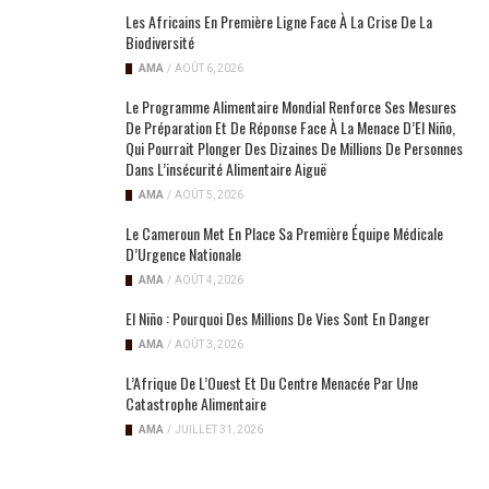
Les Africains En Première Ligne Face À La Crise De La
Biodiversité
AMA
/
AOÛT 6, 2026
Le Programme Alimentaire Mondial Renforce Ses Mesures
De Préparation Et De Réponse Face À La Menace D’El Niño,
Qui Pourrait Plonger Des Dizaines De Millions De Personnes
Dans L’insécurité Alimentaire Aiguë
AMA
/
AOÛT 5, 2026
Le Cameroun Met En Place Sa Première Équipe Médicale
D’Urgence Nationale
AMA
/
AOÛT 4, 2026
El Niño : Pourquoi Des Millions De Vies Sont En Danger
AMA
/
AOÛT 3, 2026
L’Afrique De L’Ouest Et Du Centre Menacée Par Une
Catastrophe Alimentaire
AMA
/
JUILLET 31, 2026