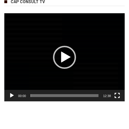
CAP CONSULT TV
Lecteur
vidéo
00:00
12:38