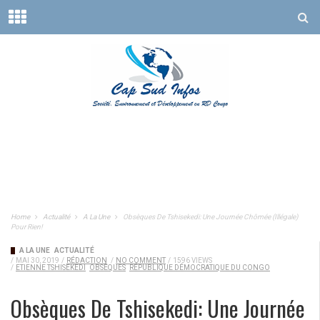
Home
Actualité
A La Une
Obsèques De Tshisekedi: Une Journée Chômée (illégale)
Pour Rien!
A LA UNE
ACTUALITÉ
/
MAI 30, 2019
/
RÉDACTION
/
NO COMMENT
/
1596 VIEWS
/
ETIENNE TSHISEKEDI
OBSÈQUES
RÉPUBLIQUE DÉMOCRATIQUE DU CONGO
Obsèques De Tshisekedi: Une Journée