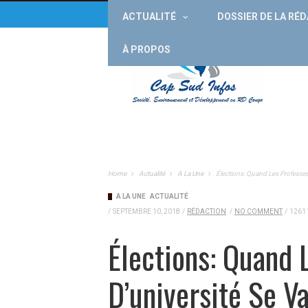
ACTUALITÉ
DOSSIER DE LA RÉ
À PROPOS
Home
Actualité
A La Une
Élections: Quand Les Professeu
A LA UNE
ACTUALITÉ
/
SEPTEMBRE 10, 2018
/
RÉDACTION
/
NO COMMENT
/
1261
Élections: Quand 
D’université Se Va