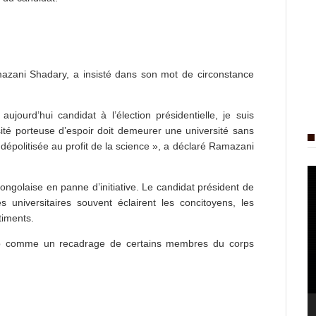
mazani Shadary, a insisté dans son mot de circonstance
ourd’hui candidat à l’élection présidentielle, je suis
ité porteuse d’espoir doit demeurer une université sans
 dépolitisée au profit de la science », a déclaré Ramazani
L
 congolaise en panne d’initiative. Le candidat président de
v
universitaires souvent éclairent les concitoyens, les
timents.
up comme un recadrage de certains membres du corps