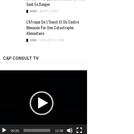
Sont En Danger
AMA
/
AOÛT 3, 2026
L’Afrique De L’Ouest Et Du Centre
Menacée Par Une Catastrophe
Alimentaire
AMA
/
JUILLET 31, 2026
CAP CONSULT TV
ecteur
idéo
00:00
12:38