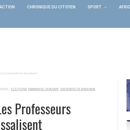
DACTION
CHRONIQUE DU CITOYEN
SPORT
AFRI
rs D’université Se Vassalisent
 VIEWS
/
ELECTIONS
EMMANUEL SHADARY
UNIVERSITÉ DE KINSHASA
Les Professeurs
ssalisent