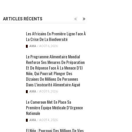
ARTICLES RÉCENTS
Les Africains En Première Ligne Face À
La Crise De La Biodiversité
AMA
/
AOÛT 6, 2026
Le Programme Alimentaire Mondial
Renforce Ses Mesures De Préparation
Et De Réponse Face À La Menace D’El
Niño, Qui Pourrait Plonger Des
Dizaines De Millions De Personnes
Dans L’insécurité Alimentaire Aiguë
AMA
/
AOÛT 5, 2026
Le Cameroun Met En Place Sa
Première Équipe Médicale D’Urgence
Nationale
AMA
/
AOÛT 4, 2026
El Niño : Pourquoi Des Millions De Vies