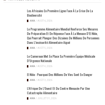
Les Africains En Première Ligne Face À La Crise De La
Biodiversité
AMA
/
AOÛT 6, 2026
Le Programme Alimentaire Mondial Renforce Ses Mesures
De Préparation Et De Réponse Face À La Menace D’El Niño,
Qui Pourrait Plonger Des Dizaines De Millions De Personnes
Dans L’insécurité Alimentaire Aiguë
AMA
/
AOÛT 5, 2026
Le Cameroun Met En Place Sa Première Équipe Médicale
D’Urgence Nationale
AMA
/
AOÛT 4, 2026
El Niño : Pourquoi Des Millions De Vies Sont En Danger
AMA
/
AOÛT 3, 2026
L’Afrique De L’Ouest Et Du Centre Menacée Par Une
Catastrophe Alimentaire
AMA
/
JUILLET 31, 2026