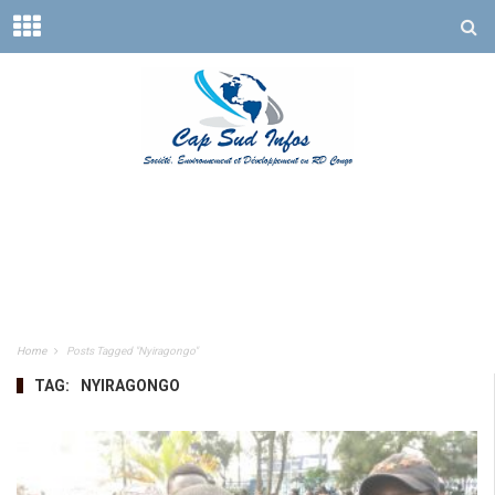
Home
Posts Tagged "Nyiragongo"
TAG:
NYIRAGONGO