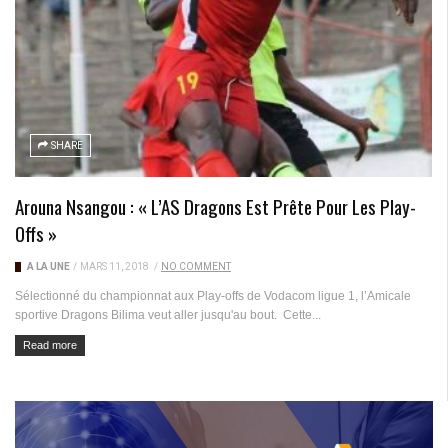
SHARE
Arouna Nsangou : « L’AS Dragons Est Prête Pour Les Play-
Offs »
A LA UNE
/
MARS 11, 2018
/
NO COMMENT
Sélectionné du championnat aux Play-offs de Vodacom ligue 1, l’Amicale
sportive Dragons Bilima veut aller jusqu'au bout. Cette...
Read more