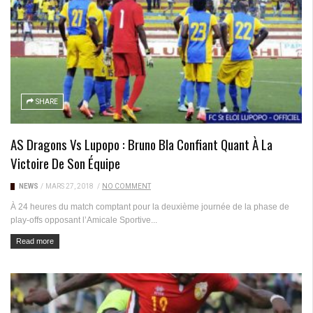
SHARE
AS Dragons Vs Lupopo : Bruno Bla Confiant Quant À La
Victoire De Son Équipe
NEWS
/
MARS 27, 2018
/
NO COMMENT
À 24 heures du match comptant pour la deuxième journée de la phase de
play-offs opposant l’Amicale Sportive...
Read more