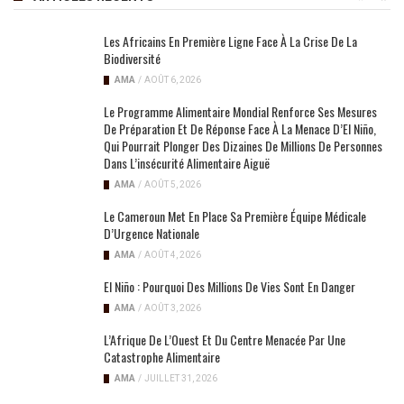
Les Africains En Première Ligne Face À La Crise De La
Biodiversité
AMA
/
AOÛT 6, 2026
Le Programme Alimentaire Mondial Renforce Ses Mesures
De Préparation Et De Réponse Face À La Menace D’El Niño,
Qui Pourrait Plonger Des Dizaines De Millions De Personnes
Dans L’insécurité Alimentaire Aiguë
AMA
/
AOÛT 5, 2026
Le Cameroun Met En Place Sa Première Équipe Médicale
D’Urgence Nationale
AMA
/
AOÛT 4, 2026
El Niño : Pourquoi Des Millions De Vies Sont En Danger
AMA
/
AOÛT 3, 2026
L’Afrique De L’Ouest Et Du Centre Menacée Par Une
Catastrophe Alimentaire
AMA
/
JUILLET 31, 2026