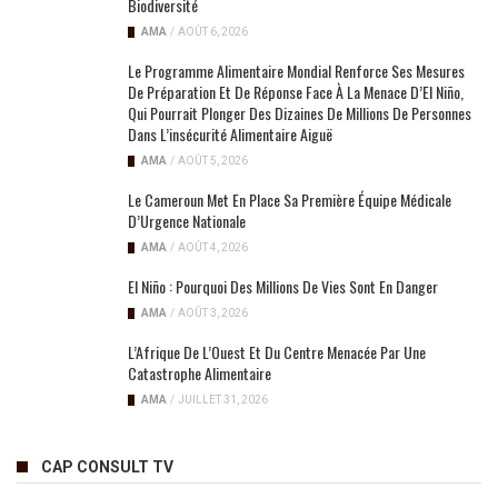
Biodiversité
AMA
/
AOÛT 6, 2026
Le Programme Alimentaire Mondial Renforce Ses Mesures
De Préparation Et De Réponse Face À La Menace D’El Niño,
Qui Pourrait Plonger Des Dizaines De Millions De Personnes
Dans L’insécurité Alimentaire Aiguë
AMA
/
AOÛT 5, 2026
Le Cameroun Met En Place Sa Première Équipe Médicale
D’Urgence Nationale
AMA
/
AOÛT 4, 2026
El Niño : Pourquoi Des Millions De Vies Sont En Danger
AMA
/
AOÛT 3, 2026
L’Afrique De L’Ouest Et Du Centre Menacée Par Une
Catastrophe Alimentaire
AMA
/
JUILLET 31, 2026
CAP CONSULT TV