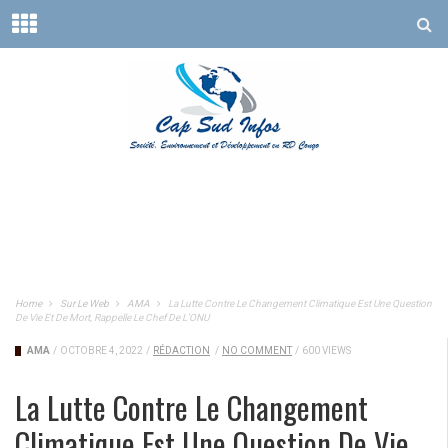
Home
Sur Le Web
AMA
La Lutte Contre Le Changement Climatique Est Une Question
De Vie Et De Mort, Rappelle Le Chef De L’ONU
AMA
/
OCTOBRE 4, 2022
/
RÉDACTION
/
NO COMMENT
/
600 VIEWS
La Lutte Contre Le Changement
Climatique Est Une Question De Vie