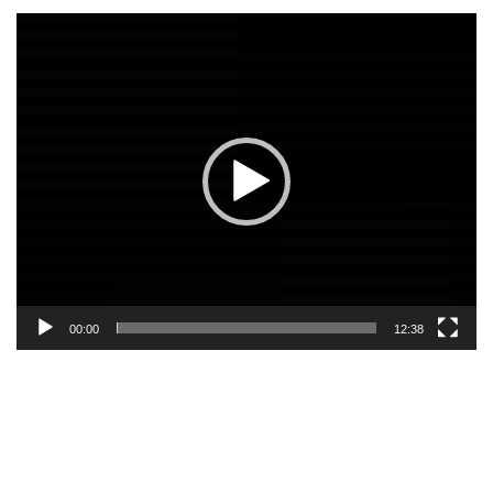
Lecteur
vidéo
00:00
12:38