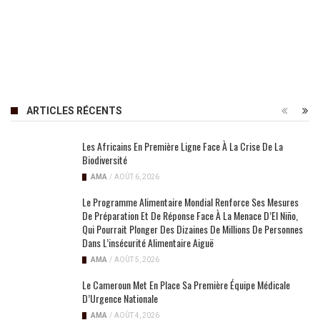
ARTICLES RÉCENTS
Les Africains En Première Ligne Face À La Crise De La
Biodiversité
AMA
/
AOÛT 6, 2026
Le Programme Alimentaire Mondial Renforce Ses Mesures
De Préparation Et De Réponse Face À La Menace D’El Niño,
Qui Pourrait Plonger Des Dizaines De Millions De Personnes
Dans L’insécurité Alimentaire Aiguë
AMA
/
AOÛT 5, 2026
Le Cameroun Met En Place Sa Première Équipe Médicale
D’Urgence Nationale
AMA
/
AOÛT 4, 2026