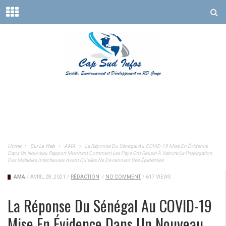
Home
Sur Le Web
AMA
La Réponse Du Sénégal Au COVID-19 Mise En Évidence
Dans Un Nouveau Rapport Montrant Comment Les Pays Ont Réussi À Vaincre La Propagation
Des Maladies Infectieuses Avant Qu’elles Ne Deviennent Des Épidémies
AMA
/
AVRIL 28, 2021
/
RÉDACTION
/
NO COMMENT
/
617 VIEWS
La Réponse Du Sénégal Au COVID-19
Mise En Évidence Dans Un Nouveau