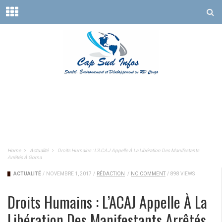
Home
Actualité
Droits Humains : L’ACAJ Appelle À La Libération Des Manifestants
Arrêtés À Goma
ACTUALITÉ
/
NOVEMBRE 1, 2017
/
RÉDACTION
/
NO COMMENT
/
898 VIEWS
Droits Humains : L’ACAJ Appelle À La
Libération Des Manifestants Arrêtés