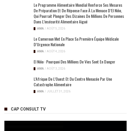
Le Programme Alimentaire Mondial Renforce Ses Mesures
De Préparation Et De Réponse Face À La Menace D’El Niño,
Qui Pourrait Plonger Des Dizaines De Millions De Personnes
Dans L’insécurité Alimentaire Aiguë
AMA
/
AOÛT 5, 2026
Le Cameroun Met En Place Sa Première Équipe Médicale
D’Urgence Nationale
AMA
/
AOÛT 4, 2026
El Niño : Pourquoi Des Millions De Vies Sont En Danger
AMA
/
AOÛT 3, 2026
L’Afrique De L’Ouest Et Du Centre Menacée Par Une
Catastrophe Alimentaire
AMA
/
JUILLET 31, 2026
CAP CONSULT TV
Lecteur
vidéo